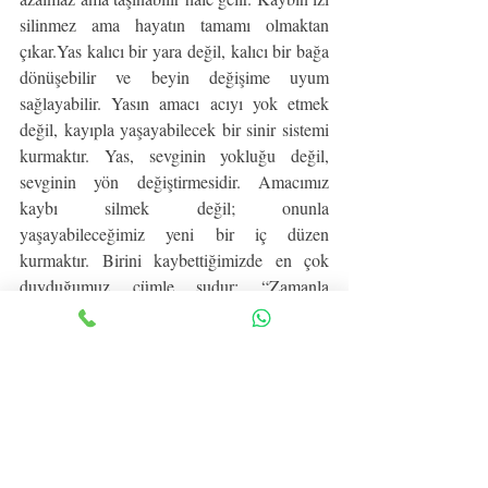
silinmez ama hayatın tamamı olmaktan 
çıkar.Yas kalıcı bir yara değil, kalıcı bir bağa 
dönüşebilir ve beyin değişime uyum 
sağlayabilir. Yasın amacı acıyı yok etmek 
değil, kayıpla yaşayabilecek bir sinir sistemi 
kurmaktır. Yas, sevginin yokluğu değil, 
sevginin yön değiştirmesidir. Amacımız 
kaybı silmek değil; onunla 
yaşayabileceğimiz yeni bir iç düzen 
kurmaktır. Birini kaybettiğimizde en çok 
duyduğumuz cümle şudur: “Zamanla 
geçer.”Ama yas aslında geçmez. Çünkü yas, 
sevginin kanıtıdır. Sevgi bittiyse yas da 
olmazdı. Yas, sevginin yokluğu değil — artık 
dışarıda yaşayamadığımız sevgiyi içeride 
taşımaya başlama sürecidir.
Peki insan kayıpla nasıl yaşamayı öğrenir?
Kaybı silerek değil, iç dünyasında yeni bir 