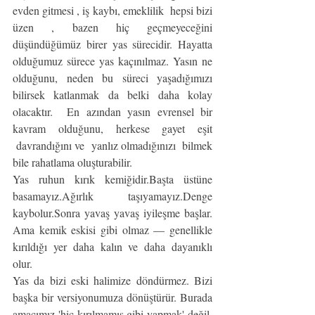
evden gitmesi , iş kaybı, emeklilik  hepsi bizi 
üzen , bazen hiç geçmeyeceğini 
düşündüğümüz birer yas sürecidir. Hayatta 
olduğumuz sürece yas kaçınılmaz. Yasın ne 
olduğunu, neden bu süreci yaşadığımızı 
bilirsek katlanmak da belki daha kolay 
olacaktır.  En azından yasın evrensel bir 
kavram olduğunu, herkese gayet eşit 
 davrandığını ve  yanlız olmadığınızı  bilmek 
bile rahatlama oluşturabilir.   
Yas ruhun kırık kemiğidir.Başta üstüne 
basamayız.Ağırlık taşıyamayız.Denge 
kaybolur.Sonra yavaş yavaş iyileşme başlar. 
Ama kemik eskisi gibi olmaz — genellikle 
kırıldığı yer daha kalın ve daha dayanıklı 
olur.
Yas da bizi eski halimize döndürmez. Bizi 
başka bir versiyonumuza dönüştürür. Burada 
amacımız 'hiç kırılmamış gibi yapmak' değil. 