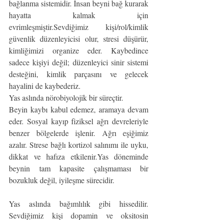
bağlanma sistemidir. İnsan beyni bağ kurarak 
hayatta kalmak için 
evrimleşmiştir.Sevdiğimiz kişi/rol/kimlik 
güvenlik düzenleyicisi olur, stresi düşürür, 
kimliğimizi organize eder. Kaybedince 
sadece kişiyi değil; düzenleyici sinir sistemi 
desteğini, kimlik parçasını ve gelecek 
hayalini de kaybederiz.
Yas aslında nörobiyolojik bir süreçtir. 
Beyin kaybı kabul edemez, aramaya devam 
eder. Sosyal kayıp fiziksel ağrı devreleriyle 
benzer bölgelerde işlenir. Ağrı eşiğimiz 
azalır. Strese bağlı kortizol salınımı ile uyku, 
dikkat ve hafıza etkilenir.Yas döneminde 
beynin tam kapasite çalışmaması bir 
bozukluk değil, iyileşme sürecidir.
Yas aslında bağımlılık gibi hissedilir. 
Sevdiğimiz kişi dopamin ve oksitosin 