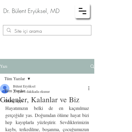
Dr. Bülent Eryüksel, MD
Yazı
Tüm Yazılar
Bülent Eryüksel
Tüm Yazılar
27 Şub
4 dakikada okunur
Gidenler, Kalanlar ve Biz
dating apps
Hayatımızın belki de en kaçınılmaz 
gerçeğidir yas. Doğumdan ölüme hayat bizi 
hep kayıplarla yüzleştirir. Sevdiklerimizin 
kaybı, terkedilme, boşanma, çocuğumuzun 