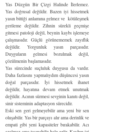
Yas Düzgün Bir Çizgi Halinde İlerlemez. 
Yas doğrusal değildir. Bazen iyi hissetmek 
yasın bittiği anlamına gelmez ve  kötüleşmek 
gerileme değildir. Zihnin sürekli geçmişe 
gitmesi patoloji değil, beynin kaybı işlemeye 
çalışmasıdır. Güçlü görünememek zayıflık 
değildir. Yorgunluk yasın parçasıdır. 
Duyguların gelmesi bozulmak değil, 
çözülmenin başlamasıdır.
Yas sürecinde suçluluk duygusu da vardır. 
Daha fazlasını yapmalıydım düşüncesi yasın 
doğal parçasıdır. İyi hissetmek ihanet 
değildir, hayatına devam etmek unutmak 
değildir. Acının sürmesi sevginin kanıtı değil, 
sinir sisteminin adaptasyon sürecidir.
Eski sen geri gelmeyebilir ama yeni bir sen 
oluşabilir. Yas bir parçayı alır ama derinlik ve 
empati gibi yeni kapasiteler bırakabilir. Acı 
azalmaz ama taşınabilir hale gelir. Kaybın izi 