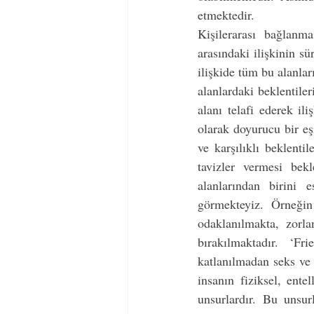
etmektedir.
Kişilerarası bağlanma
arasındaki ilişkinin sü
ilişkide tüm bu alanları
alanlardaki beklentile
alanı telafi ederek ili
olarak doyurucu bir eşi
ve karşılıklı beklentil
tavizler vermesi bek
alanlarından birini e
görmekteyiz. Örneğin
odaklanılmakta, zorla
bırakılmaktadır. ‘F
katlanılmadan seks ve 
insanın fiziksel, entel
unsurlardır. Bu unsur