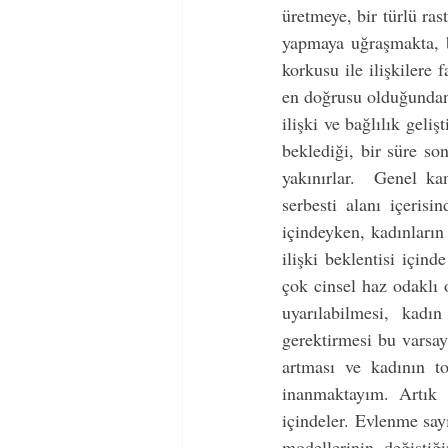
üretmeye, bir türlü ras
yapmaya uğraşmakta, ba
korkusu ile ilişkilere 
en doğrusu olduğundan 
ilişki ve bağlılık geli
beklediği, bir süre son
yakınırlar.  Genel ka
serbesti alanı içeris
içindeyken, kadınların 
ilişki beklentisi için
çok cinsel haz odaklı 
uyarılabilmesi, kadı
gerektirmesi bu varsayı
artması ve kadının to
inanmaktayım. Artık k
içindeler. Evlenme say
modellerinin değişti