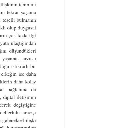
lişkinin tanımını 
ını tekrar yaşama 
e teselli bulmanın 
klı olup duygusal 
rın çok fazla ilgi 
yuta ulaştığından 
ını düşündükleri 
i yaşamak arzusu 
ğu istikrarlı bir 
 erkeğin ise daha 
klerin daha kolay 
sal bağlanma da 
ijital iletişimin 
erek değiştiğine 
llerinin arayışı 
geleneksel ilişki 
er’ kavramından