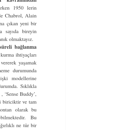
ırken 1950 lerin 
e Chabrol, Alain 
a çıkan yeni bir 
 sayıda bireyin 
alışılagelmiş ilişki modelini reddederek yeni ilişki modellerine doğru yönelildiğine tanık olmaktayız.      
süreli bağlanma 
urma ihtiyaçları 
 vererek yaşamak 
şmeme durumunda 
işki modellerine 
durumda. Sıklıkla 
 , ‘Sense Buddy’, 
biriciktir ve tam 
ontan olarak bu 
ilmektedir. Bu 
rlıklı ne tür bir 