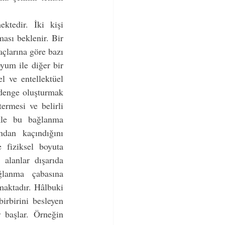
ktedir. İki kişi 
ası beklenir. Bir 
açlarına göre bazı 
yum ile diğer bir 
l ve entellektüel 
 denge oluşturmak 
ermesi ve belirli 
kle bu bağlanma 
ndan kaçındığını 
fiziksel boyuta 
alanlar dışarıda 
lanma çabasına 
maktadır. Hâlbuki 
birbirini besleyen 
 başlar. Örneğin 