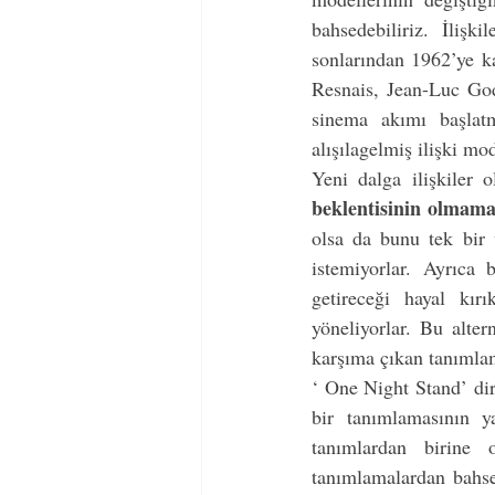
bahsedebiliriz. İlişk
sonlarından 1962’ye k
Resnais, Jean-Luc Godd
sinema akımı başlat
Yeni dalga ilişkiler o
beklentisinin olmama
olsa da bunu tek bir 
istemiyorlar. Ayrıca
getireceği hayal kırı
yöneliyorlar. Bu alter
karşıma çıkan tanımlam
‘ One Night Stand’ dir
bir tanımlamasının y
tanımlardan birine 
tanımlamalardan bahsetm