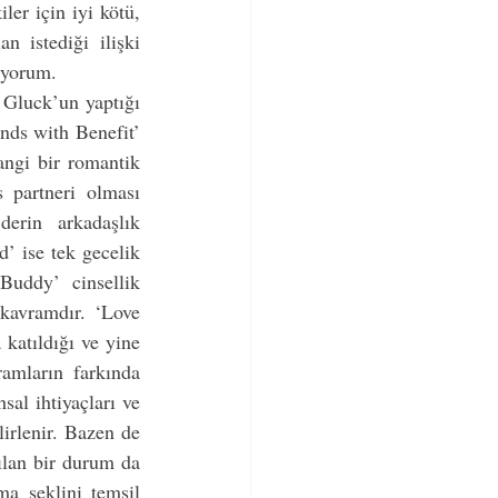
er için iyi kötü, 
 istediği ilişki 
üyorum. 
Gluck’un yaptığı 
nds with Benefit’ 
angi bir romantik 
 partneri olması 
erin arkadaşlık 
’ ise tek gecelik 
Buddy’ cinsellik 
kavramdır. ‘Love 
katıldığı ve yine 
amların farkında 
sal ihtiyaçları ve 
irlenir. Bazen de 
ılan bir durum da 
a şeklini temsil 