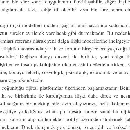
anın bir süre sonra duygulanımı farklılaşabilir, diğer kişile
 algılamada fazla subjektif olabilir veya bir süre sonra ci
irdiği ilişki modelleri modern çağ insanın hayatında yadsınamaz
un süreler evrilerek varolacak gibi durmaktadır. Bu nedenle 
mları referans alarak yeni dalga ilişki modellerine indirgeyici 
işkiler sonrasında yaralı ve sorunlu bireyler ortaya çıktığı i
yalıdır? Değişen dünya düzeni ile birlikte, yeni dalga ilişk
şkiler ve insan psikolojisine olan etkisini değerlendirirken, s
ine, konuyu felsefi, sosyolojik, psikolojik, ekonomik ve antro
lmamız gerekmektedir.  
ük çoğunluğu dijital platformlar üzerinden başlamaktadır. Be
tla ve birbirimiz ile kurduğumuz ilişki daha direk ve nesne
olladığınız bir mektup bile sizin el yazınızı, belki kokunuz
evgiliye yolladığınız whatsapp mesajı sadece sanal bir dijit
nın kasetini alıp dinlemekle spotify üzerinden dinlemek tabi
tmektedir. Direk iletişimde göz teması,  vücut dili ve fiziksel 