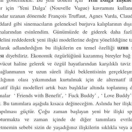
iler için ‘Yeni Dalga’ (Nouvelle Vague) kavramını kullan
adar uzanan dönemde François Truffaut, Agnes Varda, Claud
ard gibi sinemacıların geleneksel burjuva kalıplarının dışın
malarından esinlendim. Günümüzde de giderek daha fazla
uzun 
larak adlandırdığım bu ilişkilerin en temel özelliği 
sı 
diyebiliriz. Ekonomik özgürlüğünü kazanmış bireyler bağ k
vücut haline gelerek ve özgül hayatlarından karşılıklı taviz
 bağlanmanın ve uzun süreli ilişki beklentisinin gerçekle
klığının olası yıkımından kurtulmak için de alternatif il
natif ilişki modelleri artık bazı başlıklar altında toplanmış 
alar  ‘ Friends with Benefit’, ‘ Fuck Buddy’ , ‘ Love Buddy’
. Bu tanımlara aşağıda kısaca değineceğim. Aslında her ilişki 
apılması güçtür. Çoğu zaman başlayan yeni bir ilişki sp
oturmakta ve zaman içinde de diğer tanımlara evrileb
emin sebebi sizin de yaşadığınız ilişkilerin sıklıkla veya ağı