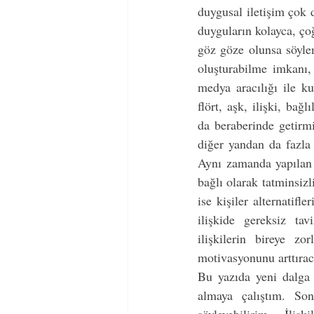
duygusal iletişim çok d
duyguların kolayca, ço
göz göze olunsa söylem
oluşturabilme imkanı,
medya aracılığı ile ku
flört, aşk, ilişki, ba
da beraberinde getirmişt
diğer yandan da fazla 
Aynı zamanda yapılan 
bağlı olarak tatminsiz
ise kişiler alternatifl
ilişkide gereksiz tav
ilişkilerin bireye z
motivasyonunu arttırac
Bu yazıda yeni dalga i
almaya çalıştım. Son