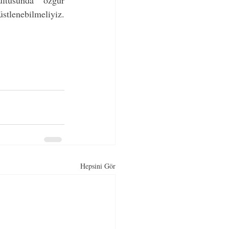
ltusunda özgür 
tlenebilmeliyiz. 
Hepsini Gör