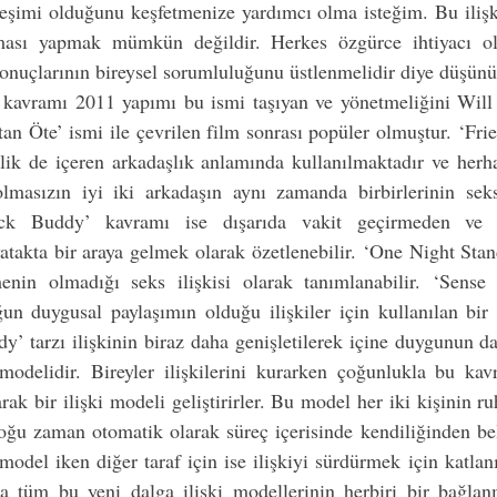
irleşimi olduğunu keşfetmenize yardımcı olma isteğim. Bu ilişkil
ası yapmak mümkün değildir. Herkes özgürce ihtiyacı olan
onuçlarının bireysel sorumluluğunu üstlenmelidir diye düşün
’ kavramı 2011 yapımı bu ismi taşıyan ve yönetmeliğini Will 
an Öte’ ismi ile çevrilen film sonrası popüler olmuştur. ‘Frie
elik de içeren arkadaşlık anlamında kullanılmaktadır ve herh
masızın iyi iki arkadaşın aynı zamanda birbirlerinin seks
Fuck Buddy’ kavramı ise dışarıda vakit geçirmeden ve d
atakta bir araya gelmek olarak özetlenebilir. ‘One Night Stand
nin olmadığı seks ilişkisi olarak tanımlanabilir. ‘Sense 
un duygusal paylaşımın olduğu ilişkiler için kullanılan bir 
’ tarzı ilişkinin biraz daha genişletilerek içine duygunun da 
modelidir. Bireyler ilişkilerini kurarken çoğunlukla bu kavr
ak bir ilişki modeli geliştirirler. Bu model her iki kişinin ruh
 çoğu zaman otomatik olarak süreç içerisinde kendiliğinden bel
r model iken diğer taraf için ise ilişkiyi sürdürmek için katlan
da tüm bu yeni dalga ilişki modellerinin herbiri bir bağlanm