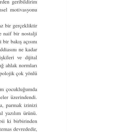
rden geribildirim 
nsel motivasyonu 
 bir gerçekliktir 
naif bir nostalji 
bir bakış açısını 
ddiasını ne kadar 
ileri ve dijital 
ığ ahlak normları 
polojik çok yönlü 
nim çocukluğumda 
ler üzerindendi. 
u, parmak izinizi 
al yazılım ürünü. 
i ki birbirinden 
temas devrededir, 