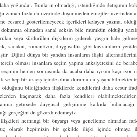
aha yoğundur. Bunların olmadığı, istendiğinde iletişimin kolay
ğu zaman fazla da üzerinde düşünmeden emojiler üzerinden akta
e cesareti gösterilemeyecek içerikleri kolayca yazma, olduğu
 dokunma olmadan sanal seksin bile mümkün olduğu yazılı v
rulan veya sürdürülen ilişkilerin giderek yaygın hale gelmes
ğlılık, sadakat, romantizm, duygusallık gibi kavramların yenid
ir. Dijital dünya bir yandan insanların ilişki alternatiflerini 
tercih olması insanlara seçim yapma anksiyetesini de beraber
seçimin hemen sonrasında da acaba daha iyisini kaçırıyor 
lik ve hep bir arayış içinde olma durumu da yaşanabilmektedi
eri olduğunu bildiğinden ilişkilerde kendilerini daha cesur ifa
izlerden kaçınarak daha fazla kendileri olabilmektedirler. 
orlanma getirsede duygusal gelişimine katkıda bulanacağı 
ağı gerçeğini de gözardı edemeyiz. 
lişkileri herhangi bir önyargı veya genelleme olmadan farklı
uç olarak hepimizin bir şekilde ilişki içinde olmaya ih