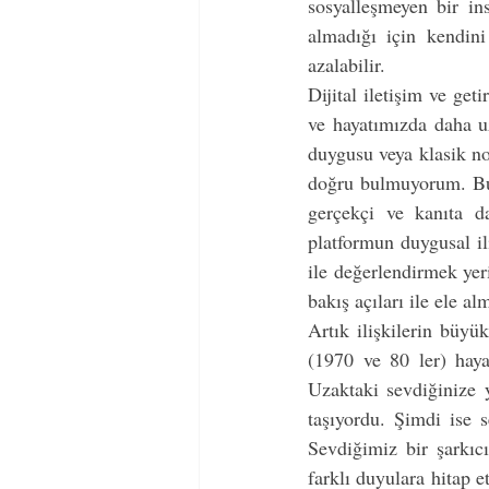
sosyalleşmeyen bir ins
almadığı için kendini
azalabilir.            
Dijital iletişim ve get
ve hayatımızda daha uz
duygusu veya klasik nor
doğru bulmuyorum. Bu il
gerçekçi ve kanıta da
platformun duygusal ili
ile değerlendirmek yer
bakış açıları ile ele a
Artık ilişkilerin büy
(1970 ve 80 ler) haya
Uzaktaki sevdiğinize y
taşıyordu. Şimdi ise s
Sevdiğimiz bir şarkıcı
farklı duyulara hitap e