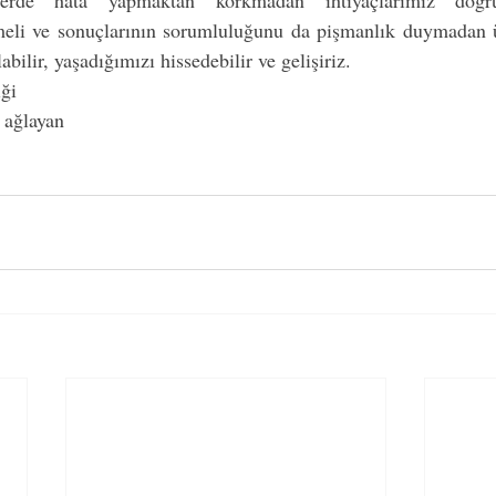
şkilerde hata yapmaktan korkmadan ihtiyaçlarımız doğru
meli ve sonuçlarının sorumluluğunu da pişmanlık duymadan üs
bilir, yaşadığımızı hissedebilir ve gelişiriz. 
ği
e ağlayan