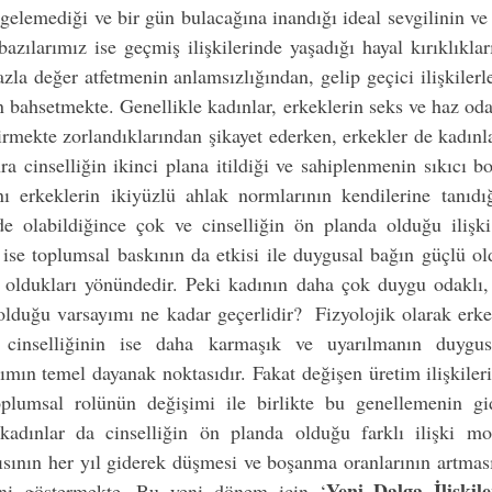
tgelemediği ve bir gün bulacağına inandığı ideal sevgilinin ve i
zılarımız ise geçmiş ilişkilerinde yaşadığı hayal kırıklıklar
fazla değer atfetmenin anlamsızlığından, gelip geçici ilişkilerl
bahsetmekte. Genellikle kadınlar, erkeklerin seks ve haz oda
ştirmekte zorlandıklarından şikayet ederken, erkekler de kadınla
ra cinselliğin ikinci plana itildiği ve sahiplenmenin sıkıcı bo
nı erkeklerin ikiyüzlü ahlak normlarının kendilerine tanıdığ
inde olabildiğince çok ve cinselliğin ön planda olduğu ilişk
ise toplumsal baskının da etkisi ile duygusal bağın güçlü oldu
de oldukları yönündedir. Peki kadının daha çok duygu odaklı,
olduğu varsayımı ne kadar geçerlidir?  Fizyolojik olarak erke
n cinselliğinin ise daha karmaşık ve uyarılmanın duygu
mın temel dayanak noktasıdır. Fakat değişen üretim ilişkileri, d
plumsal rolünün değişimi ile birlikte bu genellemenin gid
adınlar da cinselliğin ön planda olduğu farklı ilişki mode
ısının her yıl giderek düşmesi ve boşanma oranlarının artması 
Yeni Dalga İlişkil
ğini göstermekte. Bu yeni dönem için ‘