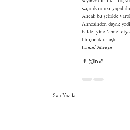
söyleyebilirim. İli
seçimlerimizi yapabil
Ancak bu şekilde varola
Annesinden dayak yedi
halde, yine ‘anne’ diy
bir çocuktur aşk
Cemal Süreya
Son Yazılar