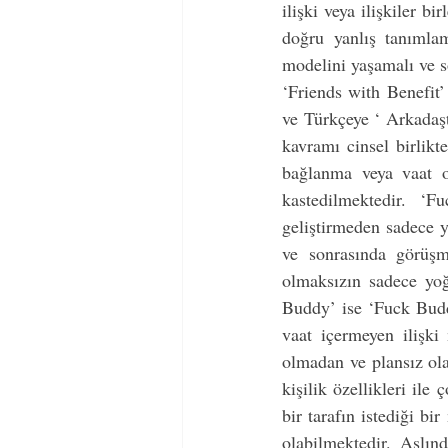
ilişki veya ilişkiler b
doğru yanlış tanımlam
modelini yaşamalı ve s
‘Friends with Benefit
ve Türkçeye ‘ Arkadaşt
kavramı cinsel birlikt
bağlanma veya vaat ol
kastedilmektedir. ‘
geliştirmeden sadece y
ve sonrasında görüşme
olmaksızın sadece yoğ
Buddy’ ise ‘Fuck Buddy
vaat içermeyen ilişki 
olmadan ve plansız olar
kişilik özellikleri ile
bir tarafın istediği bi
olabilmektedir. Aslın