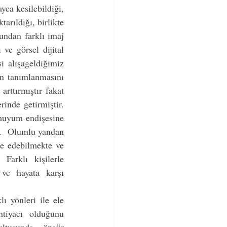
ca kesilebildiği, 
rıldığı, birlikte 
ndan farklı imaj 
e görsel dijital 
i alışageldiğimiz 
en tanımlanmasını 
arttırmıştır fakat 
inde getirmiştir. 
muyum endişesine 
r.  Olumlu yandan 
de edebilmekte ve 
Farklı kişilerle 
ve hayata karşı 
 yönleri ile ele 
tiyacı olduğunu 