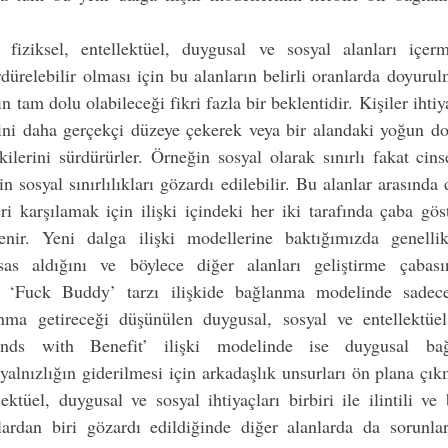
 fiziksel, entellektüel, duygusal ve sosyal alanları içerme
rdürelebilir olması için bu alanların belirli oranlarda doyurulm
n tam dolu olabileceği fikri fazla bir beklentidir. Kişiler ihtiy
rini daha gerçekçi düzeye çekerek veya bir alandaki yoğun do
şkilerini sürdürürler. Örneğin sosyal olarak sınırlı fakat cinse
n sosyal sınırlılıkları gözardı edilebilir. Bu alanlar arasında
eri karşılamak için ilişki içindeki her iki tarafında çaba göst
lenir. Yeni dalga ilişki modellerine baktığımızda genelli
sas aldığını ve böylece diğer alanları geliştirme çabası
 ‘Fuck Buddy’ tarzı ilişkide bağlanma modelinde sadece 
nma getireceği düşünülen duygusal, sosyal ve entellektüel 
riends with Benefit’ ilişki modelinde ise duygusal bağ
yalnızlığın giderilmesi için arkadaşlık unsurları ön plana çık
lektüel, duygusal ve sosyal ihtiyaçları birbiri ile ilintili ve 
lardan biri gözardı edildiğinde diğer alanlarda da sorunlar